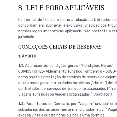
8. LEI E FORO APLICÁVEIS
Os Termos de Uso, bem como a relação do Utilizador com
concordam em submeter à exclusiva jurisdição dos tribun
normas legais imperativas aplicáveis. Não obstante o re
jurisdição.
CONDIÇÕES GERAIS DE RESERVAS
1. ÂMBITO
1.1.
As presentes condições gerais (“Condições Gerais”) 
QUIAIOS HOTEL- Aldeamento Turístico Torricentro - 3080-5
como objeto a prestação de serviços de reserva de alojame
de um modo geral, em unidades hoteleiras (“Hotéis”) detid
contratados, de serviços de transporte associados (“Tran
Viagens Turísticas ou Viagens Organizadas (“Contrato”).
1.2.
Para efeitos do Contrato, por “Viagem Turística” en
subsidiários dos anteriormente mencionados; e por “Viag
exceda vinte e quatro horas ou inclua uma dormida.