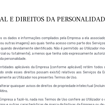
AL E DIREITOS DA PERSONALIDA
s os dados e informações compilados pela Empresa a ela associados
eos ou outras imagens) aos quais tenha acesso como parte dos Serviço
ando devidamente identificado. Não é permitido ao Utilizador modifi
cial ou totalmente), a menos que tenha sido expressamente autorizad
 da personalidade.
tidades aplicáveis da Empresa (conforme aplicável) retêm todos os 
o onde esses direitos possam existir) relativos aos Serviços da 
samente ao Utilizador nos presentes Termos de Uso.
terar quaisquer avisos de direitos de propriedade intelectual (inclui
Afins.
presa a fazê-lo, nada nos Termos de Uso confere ao Utilizador o di
ínios e outras características de marca distintivas da Empresa ou d