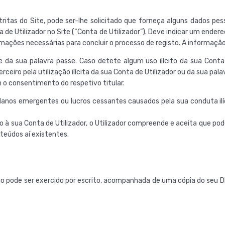
ritas do Site, pode ser-lhe solicitado que forneça alguns dados pes
e Utilizador no Site (“Conta de Utilizador”). Deve indicar um endereç
ções necessárias para concluir o processo de registo. A informação 
e da sua palavra passe. Caso detete algum uso ilícito da sua Conta
ceiro pela utilização ilícita da sua Conta de Utilizador ou da sua pala
m o consentimento do respetivo titular.
danos emergentes ou lucros cessantes causados pela sua conduta ilíci
à sua Conta de Utilizador, o Utilizador compreende e aceita que pode
nteúdos aí existentes.
ção pode ser exercido por escrito, acompanhada de uma cópia do seu D