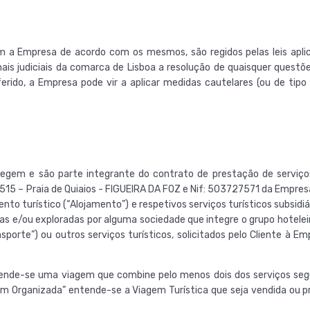
 a Empresa de acordo com os mesmos, são regidos pelas leis aplicá
ais judiciais da comarca de Lisboa a resolução de quaisquer questõe
ferido, a Empresa pode vir a aplicar medidas cautelares (ou de ti
regem e são parte integrante do contrato de prestação de serviço
15 – Praia de Quiaios - FIGUEIRA DA FOZ e Nif: 503727571 da Empresa 
nto turístico (“Alojamento”) e respetivos serviços turísticos subsidi
as e/ou exploradas por alguma sociedade que integre o grupo hotelei
sporte”) ou outros serviços turísticos, solicitados pelo Cliente à 
tende-se uma viagem que combine pelo menos dois dos serviços segui
em Organizada” entende-se a Viagem Turística que seja vendida ou 