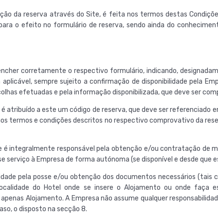
ção da reserva através do Site, é feita nos termos destas Condiçõe
para o efeito no formulário de reserva, sendo ainda do conhecimen
ncher corretamente o respectivo formulário, indicando, designadame
fa aplicável, sempre sujeito a confirmação de disponibilidade pela
lhas efetuadas e pela informação disponibilizada, que deve ser compl
 é atribuído a este um código de reserva, que deve ser referenciado 
, nos termos e condições descritos no respectivo comprovativo da re
 é integralmente responsável pela obtenção e/ou contratação de me
se serviço à Empresa de forma autónoma (se disponível e desde que es
lidade pela posse e/ou obtenção dos documentos necessários (tais 
 localidade do Hotel onde se insere o Alojamento ou onde faça e
penas Alojamento. A Empresa não assume qualquer responsabilidade
aso, o disposto na secção 8.