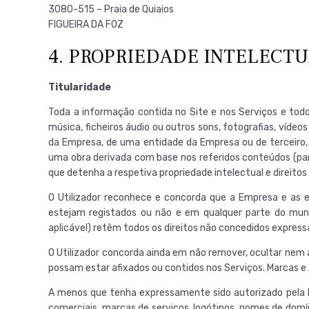
3080-515 – Praia de Quiaios
FIGUEIRA DA FOZ
4. PROPRIEDADE INTELECTU
Titularidade
Toda a informação contida no Site e nos Serviços e todo
música, ficheiros áudio ou outros sons, fotografias, víd
da Empresa, de uma entidade da Empresa ou de terceiro, qu
uma obra derivada com base nos referidos conteúdos (par
que detenha a respetiva propriedade intelectual e direitos
O Utilizador reconhece e concorda que a Empresa e as en
estejam registados ou não e em qualquer parte do mund
aplicável) retêm todos os direitos não concedidos expres
O Utilizador concorda ainda em não remover, ocultar nem al
possam estar afixados ou contidos nos Serviços. Marcas e 
A menos que tenha expressamente sido autorizado pela Em
comerciais, marcas de serviços, logótipos, nomes de dom