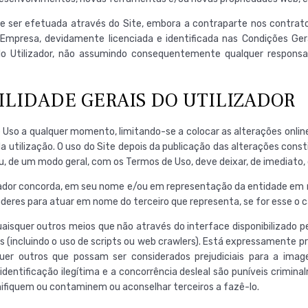
de ser efetuada através do Site, embora a contraparte nos contra
 Empresa, devidamente licenciada e identificada nas Condições Gera
lo Utilizador, não assumindo consequentemente qualquer respons
BILIDADE GERAIS DO UTILIZADOR
 Uso a qualquer momento, limitando-se a colocar as alterações online 
tilização. O uso do Site depois da publicação das alterações const
de um modo geral, com os Termos de Uso, deve deixar, de imediato, de 
tilizador concorda, em seu nome e/ou em representação da entidade 
deres para atuar em nome do terceiro que representa, se for esse o c
isquer outros meios que não através do interface disponibilizado 
(incluindo o uso de scripts ou web crawlers). Está expressamente proi
aisquer outros que possam ser considerados prejudiciais para a i
ntificação ilegítima e a concorrência desleal são puníveis criminal
nifiquem ou contaminem ou aconselhar terceiros a fazê-lo.