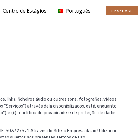
Skip
Centro de Estágios
Português
RESERVAR
to
content
, links, ficheiros áudio ou outros sons, fotografias, vídeos
s “Serviços”) através dela disponibilizados, está, enquanto
”) e (ii) a política de privacidade e de proteção de dados
IF: 503727571. Através do Site, a Empresa dá ao Utilizador
estão sujeitos aos presentes Termos de Uso.