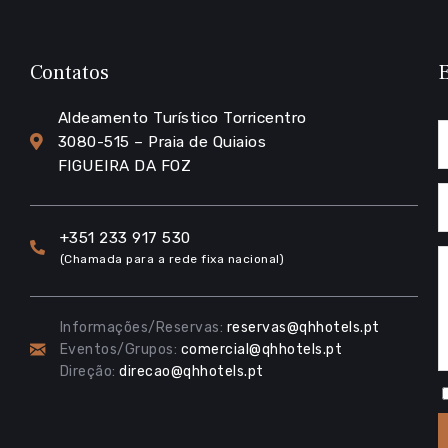
Contatos
E
Aldeamento Turístico Torricentro
3080-515 – Praia de Quiaios
FIGUEIRA DA FOZ
+351 233 917 530
(Chamada para a rede fixa nacional)
Informações/Reservas:
reservas@qhhotels.pt
Eventos/Grupos:
comercial@qhhotels.pt
Direção:
direcao@qhhotels.pt
Follow