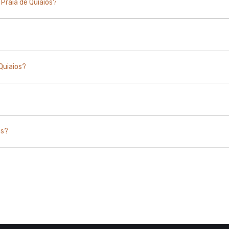
Praia de Quiaios?
Quiaios?
os?